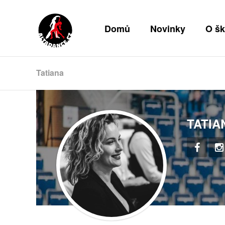
Domů
Novinky
O šk
Tatiana
TATIA