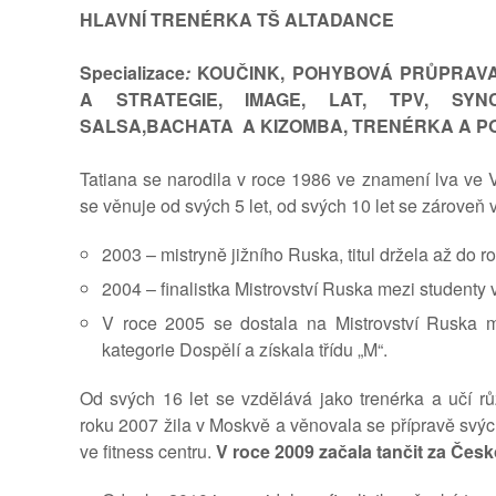
HLAVNÍ TRENÉRKA TŠ ALTADANCE
Specializace
:
KOUČINK, POHYBOVÁ PRŮPRAVA
A STRATEGIE, IMAGE,
LAT,
TPV, SYN
SALSA,BACHATA A KIZOMBA, TRENÉRKA A POR
Tatiana se narodila v roce 1986 ve znamení lva ve 
se věnuje od svých 5 let, od svých 10 let se zároveň 
2003 – mistryně jižního Ruska, titul držela až do r
2004 – finalistka Mistrovství Ruska mezi studenty 
V roce 2005 se dostala na Mistrovství Ruska m
kategorie Dospělí a získala třídu „M“.
Od svých 16 let se vzdělává jako trenérka a učí r
roku 2007 žila v Moskvě a věnovala se přípravě svýc
ve fitness centru.
V roce 2009 začala tančit za Čes