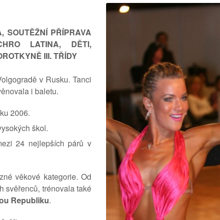
, SOUTĚŽNÍ PŘÍPRAVA
CHRO LATINA, DĚTI,
OTKYNĚ III. TŘÍDY
Volgogradě v Rusku. Tanci
věnovala i baletu.
oku 2006.
vysokých škol.
ezi 24 nejlepších párů v
ůzné věkové kategorie. Od
h svěřenců, trénovala také
kou Republiku
.