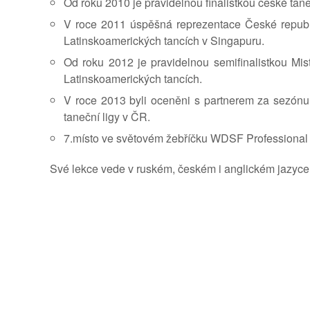
Od roku 2010 je pravidelnou finalistkou české taneč
V roce 2011 úspěšná reprezentace České republi
Latinskoamerických tancích v Singapuru.
Od roku 2012 je pravidelnou semifinalistkou Mis
Latinskoamerických tancích.
V roce 2013 byli oceněni s partnerem za sezónu 
taneční ligy v ČR.
7.místo ve světovém žebříčku WDSF Professional 
Své lekce vede v ruském, českém i anglickém jazyce