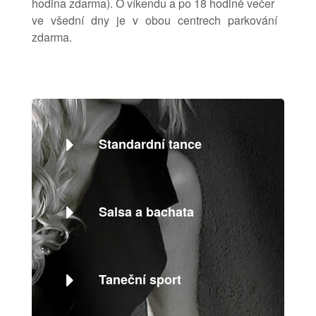
hodina zdarma). O víkendu a po 18 hodině večer
ve všední dny je v obou centrech parkování
zdarma.
Standardní tance
Salsa a bachata
Taneční sport