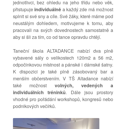
jednotlivci, bez ohledu na jeho třídu nebo věk,
přistupuje
individuálně
a každý zde má možnost
splnit si své sny a cíle. Své žáky, které máme pod
neustálým dohledem, motivujeme k tomu, aby
pracovali na svých dovednostech samostatně a
aby si šli za tím, co od tance opravdu chtějí.
Taneční škola ALTADANCE nabízí dva plně
vybavené sály o velikostech 120m2 a 56 m2,
odpočinkovou místnost a pánské i dámské šatny.
K dispozici je také plně zásobovaný bar a
menším občerstvením. V TŠ Altadance nabízí
také možnost
volných, vedených a
individuálních tréninků
. Dále jsou prostory
vhodné pro pořádání workshopů, kongresů nebo
podnikových večírků.