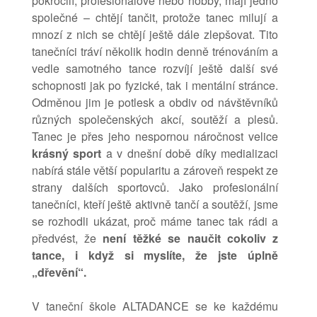
pokročilí, profesionálové nebo hobby, mají jedno
společné – chtějí tančit, protože tanec milují a
mnozí z nich se chtějí ještě dále zlepšovat. Tito
tanečníci tráví několik hodin denně trénováním a
vedle samotného tance rozvíjí ještě další své
schopnosti jak po fyzické, tak i mentální stránce.
Odměnou jim je potlesk a obdiv od návštěvníků
různých společenských akcí, soutěží a plesů.
Tanec je přes jeho nespornou náročnost velice
krásný sport
a v dnešní době díky medializaci
nabírá stále větší popularitu a zároveň respekt ze
strany dalších sportovců. Jako profesionální
tanečníci, kteří ještě aktivně tančí a soutěží, jsme
se rozhodli ukázat, proč máme tanec tak rádi a
předvést, že
není těžké se naučit cokoliv z
tance, i když si myslíte, že jste úplně
„dřevění“.
V taneční škole ALTADANCE se ke každému