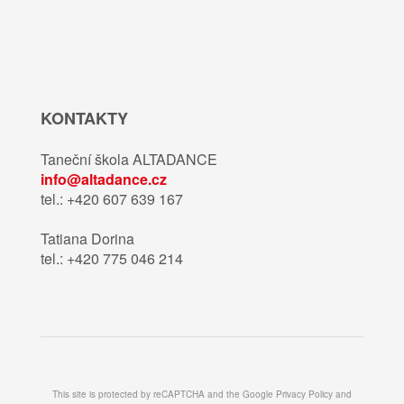
KONTAKTY
Taneční škola ALTADANCE
info@altadance.cz
tel.: +420 607 639 167
Tatiana Dorina
tel.: +420 775 046 214
This site is protected by reCAPTCHA and the Google
Privacy Policy
and