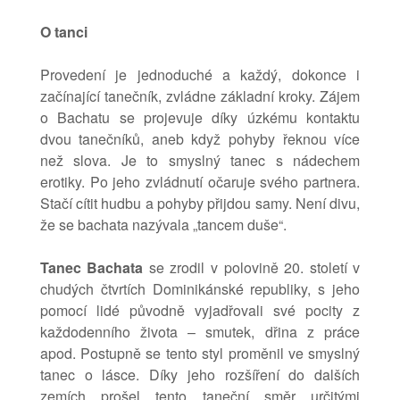
O tanci
Provedení je jednoduché a každý, dokonce i
začínající tanečník, zvládne základní kroky. Zájem
o Bachatu se projevuje díky úzkému kontaktu
dvou tanečníků, aneb když pohyby řeknou více
než slova. Je to smyslný tanec s nádechem
erotiky. Po jeho zvládnutí očaruje svého partnera.
Stačí cítit hudbu a pohyby přijdou samy. Není divu,
že se bachata nazývala „tancem duše“.
Tanec Bachata
se zrodil v polovině 20. století v
chudých čtvrtích Dominikánské republiky, s jeho
pomocí lidé původně vyjadřovali své pocity z
každodenního života – smutek, dřina z práce
apod. Postupně se tento styl proměnil ve smyslný
tanec o lásce. Díky jeho rozšíření do dalších
zemích prošel tento taneční směr určitými