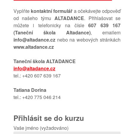
Vyplňte
kontaktní formulář
a očekávejte odpověď
od našeho týmu
ALTADANCE
. Přihlašovat se
můžete i telefonicky na čísle
607 639 167
(Taneční škola Altadance)
, emailem
info@altadance.cz
nebo na webových stránkách
www.
altadance.cz
Taneční škola ALTADANCE
info@altadance.cz
tel.: +420 607 639 167
Tatiana Dorina
tel.: +420 775 046 214
Přihlásit se do kurzu
Vaše jméno (vyžadováno)